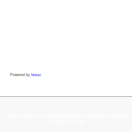
Powered by
Issuu
Clique para fazer download do catálogo completo
do Sistema QS